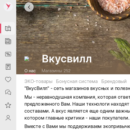
Map
News
DiscountCard
Вкусвилл
Purchases
О нас
Магазины
252
Heart
ЭКО-товары
Бонусная система
Брендовый
"ВкусВилл" - сеть магазинов
вкусных и полез
Contacts
Мы - неравнодушная компания, которая ответ
предложенного Вам.
Наши технологи находят
Reviews
составами. А вкус является еще одним важны
котором главные критики - наши покупатели.
ProfileSaby
Вместе с Вами мы поддерживаем экопривычк