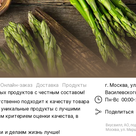
Онлайн-заказ
Доставка
Продукты
г. Москва, у
ных продуктов с честным составом!
Василевского
Пн-Вс
00:00-
ственно подходит к качеству товара
 уникальные продукты с лучшими
Поделиться
м критерием оценки качества, в
Вкусвилл, АО, по
Москва, ул. Мар
и и делаем жизнь лучше!
Василевского, д.