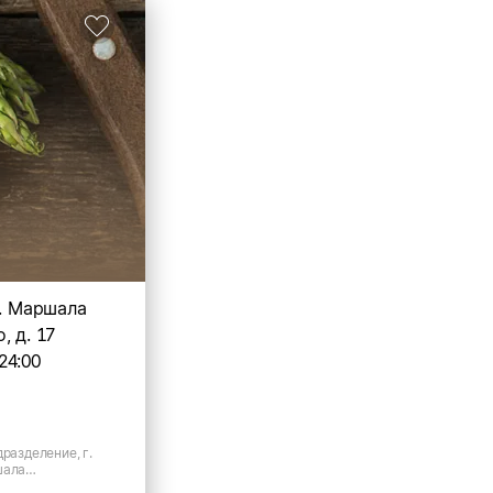
л. Маршала
, д. 17
24:00
дразделение, г.
шала
17