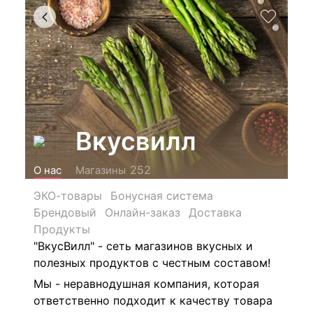
Вкусвилл
252
О нас
Магазины
ЭКО-товары
Бонусная система
Брендовый
Онлайн-заказ
Доставка
Продукты
"ВкусВилл" - сеть магазинов
вкусных и
полезных продуктов с честным составом!
Мы - неравнодушная компания, которая
ответственно подходит к качеству товара