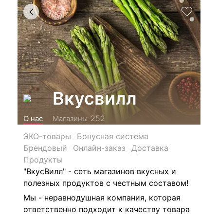
Вкусвилл
252
О нас
Магазины
ЭКО-товары
Бонусная система
Брендовый
Онлайн-заказ
Доставка
Продукты
"ВкусВилл" - сеть магазинов
вкусных и
полезных продуктов с честным составом!
Мы - неравнодушная компания, которая
ответственно подходит к качеству товара