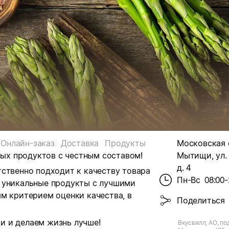
Онлайн-заказ
Доставка
Продукты
Московская о
ных продуктов с честным составом!
Мытищи, ул.
д. 4
ственно подходит к качеству товара
Пн-Вс
08:00-
 уникальные продукты с лучшими
м критерием оценки качества, в
Поделиться
и и делаем жизнь лучше!
Вкусвилл, АО, по