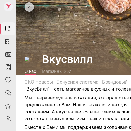
Map
News
DiscountCard
Вкусвилл
Purchases
О нас
Магазины
252
Heart
ЭКО-товары
Бонусная система
Брендовый
"ВкусВилл" - сеть магазинов
вкусных и полез
Contacts
Мы - неравнодушная компания, которая ответ
предложенного Вам.
Наши технологи находят
Reviews
составами. А вкус является еще одним важны
котором главные критики - наши покупатели.
ProfileSaby
Вместе с Вами мы поддерживаем экопривычк