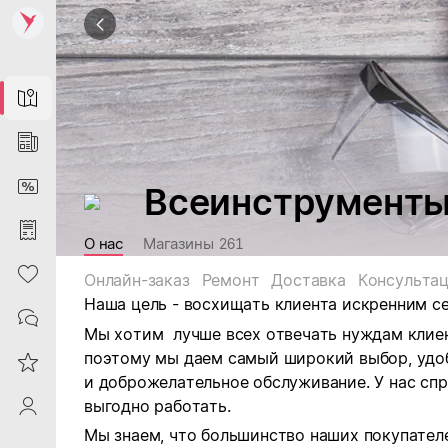
Map
News
DiscountCard
Всеинструменты
Purchases
О нас
Магазины
261
Heart
Онлайн-заказ
Ремонт
Доставка
Консульта
Наша цель - восхищать клиента искренним с
Contacts
Мы хотим лучше всех отвечать нуждам клиен
поэтому мы даем самый широкий выбор, удо
Reviews
и доброжелательное обслуживание. У нас сп
выгодно работать.
ProfileSaby
Мы знаем, что большинство наших покупателе