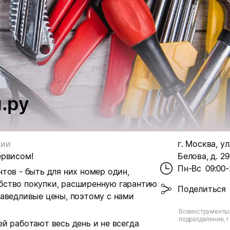
.ру
ции
г. Москва, у
ервисом!
Белова, д. 29
Пн-Вс
09:00-
тов - быть для них номер один,
бство покупки, расширенную гарантию
Поделиться
раведливые цены, поэтому с нами
Всеинструменты.
подразделение, г.
й работают весь день и не всегда
Генерала Белова