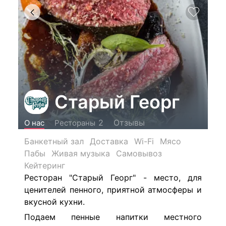
Старый Георг
Отзывы
2
О нас
Рестораны
Банкетный зал
Доставка
Wi-Fi
Мясо
Пабы
Живая музыка
Самовывоз
Кейтеринг
Ресторан "Старый Георг" - место, для
ценителей пенного, приятной атмосферы и
вкусной кухни.
Подаем пенные напитки местного