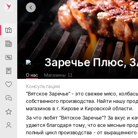
Map
News
DiscountCard
Заречье Плюс, 
Purchases
О нас
Магазины
11
Heart
Консультации
"Вятское Заречье" - это свежее мясо, колба
Contacts
собственного производства. Найти нашу пр
магазинов в г.
Кирове и Кировской области.
Reviews
За что любят "Вятское Заречье"? За вкус и к
удается благодаря тому, что все мясные про
ProfileSaby
полный цикл производства - от выращенного 