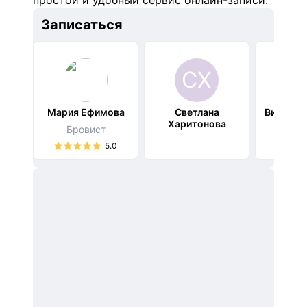
простой и удобный сервис онлайн-записи.
Записать
ся
СХ
Мария Ефимова
Светлана
Виктори
Харитонова
Бровист
PRO-
5.0