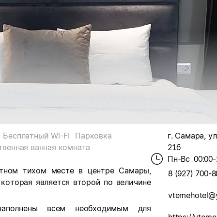
Бесплатный Wi-Fi
Парковка
г. Самара, ул
твенная ванная комната
21б
Пн-Вс
00:00-
тном тихом месте в центре Самары,
8 (927) 700-8
которая является второй по величине
vtemehotel@
наполнены всем необходимым для