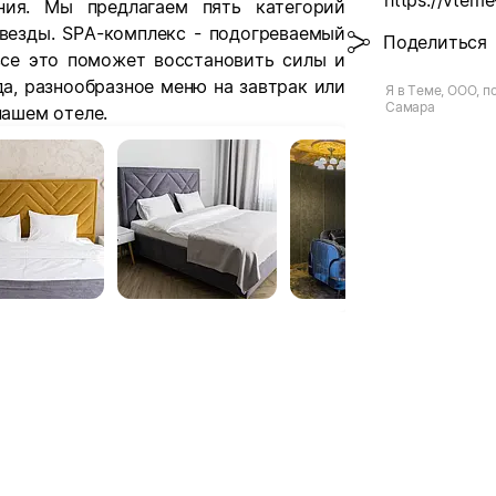
https://vteme
ния. Мы предлагаем пять категорий
везды. SPA-комплекс - подогреваемый
Поделиться
 все это поможет восстановить силы и
а, разнообразное меню на завтрак или
Я в Теме, ООО, п
Самара
нашем отеле.