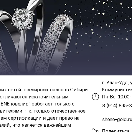
г. Улан-Удэ, 
ших сетей ювелирных салонов Сибири.
Коммунистиче
х отличаются исключительным
Пн-Вс
10:00-
HENE ювелир" работает только с
8 (914) 895-3
ителями, т.к. только отечественное
ам сертификации и дает право на
shene-gold.r
елий, что является важнейшим
Поделиться