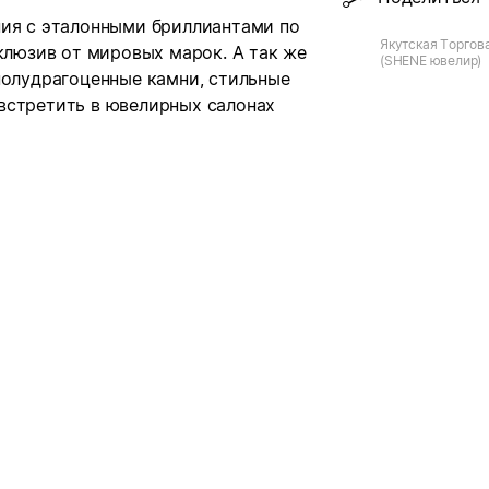
ния с эталонными бриллиантами по
Якутская Торгов
склюзив от мировых марок. А так же
(SHENE ювелир)
полудрагоценные камни, стильные
встретить в ювелирных салонах