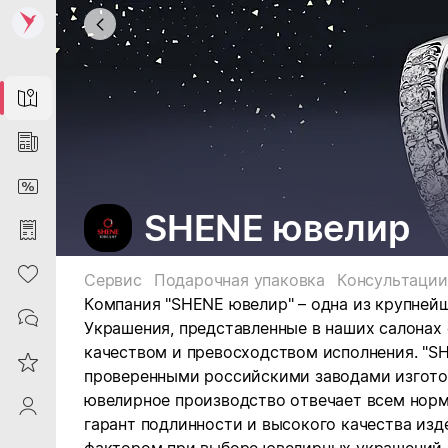
Map
News
DiscountCard
SHENE ювелир
Purchases
Heart
Сервис
Подарочная упаковка
Консультации
Компания "SHENE ювелир" – одна из крупней
Contacts
Украшения, представленные в наших салона
качеством и превосходством исполнения. "S
Reviews
проверенными российскими заводами изготов
ювелирное производство отвечает всем норм
ProfileSaby
гарант подлинности и высокого качества изд