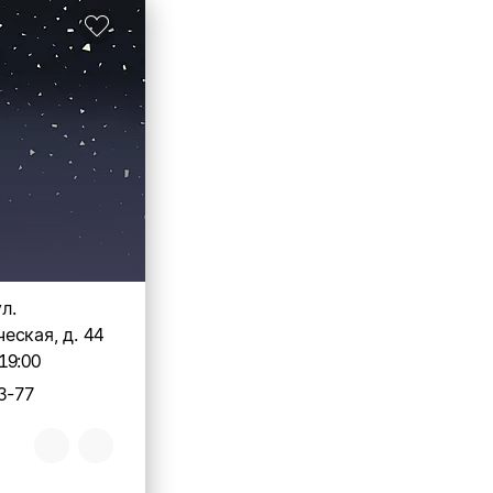
ул.
ская, д. 44
19:00
3-77
u