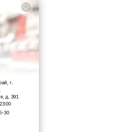
ай, г.
.
, д. 391
23:00
5-30