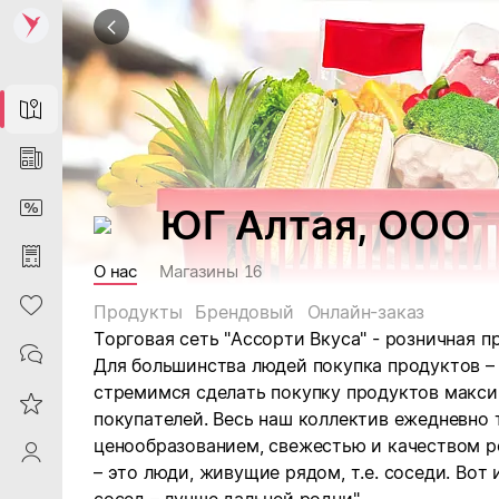
Map
News
DiscountCard
ЮГ Алтая, ООО
Purchases
О нас
Магазины
16
Heart
Продукты
Брендовый
Онлайн-заказ
Торговая сеть "Ассорти Вкуса" - розничная 
Contacts
Для большинства людей покупка продуктов –
стремимся сделать покупку продуктов макс
Reviews
покупателей. Весь наш коллектив ежедневно
ценообразованием, свежестью и качеством 
ProfileSaby
– это люди, живущие рядом, т.е. соседи. Вот