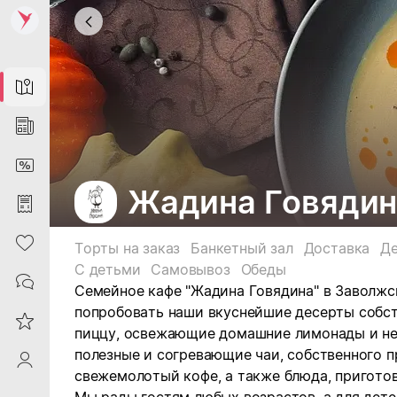
Map
News
DiscountCard
Жадина Говядин
Purchases
Heart
Торты на заказ
Банкетный зал
Доставка
Д
С детьми
Самовывоз
Обеды
Contacts
Семейное кафе "Жадина Говядина" в Заволжс
попробовать наши вкуснейшие десерты собст
Reviews
пиццу, освежающие домашние лимонады и не
полезные и согревающие чаи, собственного 
ProfileSaby
свежемолотый кофе, а также блюда, приготов