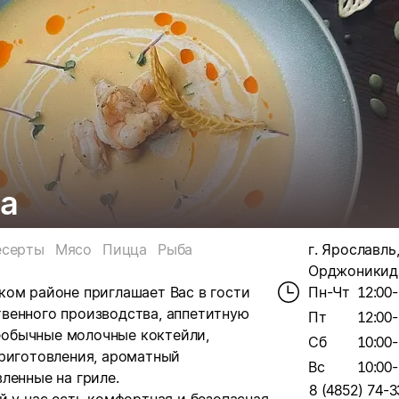
а
есерты
Мясо
Пицца
Рыба
г. Ярославль
Орджоникидз
ком районе приглашает Вас в гости
Пн-Чт
12:00-
венного производства, аппетитную
Пт
12:00-
обычные молочные коктейли,
Сб
10:00-
приготовления, ароматный
Вс
10:00-
ленные на гриле.
8 (4852) 74-3