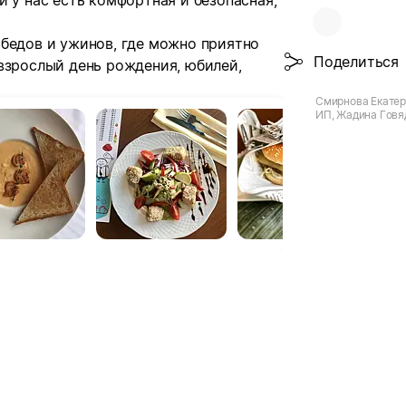
й у нас есть комфортная и безопасная,
обедов и ужинов, где можно приятно
Поделиться
взрослый день рождения, юбилей,
Смирнова Екатер
ИП, Жадина Говяд
Ярославль