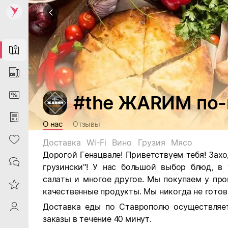
Map
News
DiscountCard
#the ЖАRИМ по-
Purchases
О нас
Отзывы
Heart
Доставка
Wi-Fi
Вино
Грузия
Мясо
Дорогой Генацвале! Приветствуем тебя! Захо
Contacts
грузински"! У нас большой выбор блюд, в 
салаты и многое другое. Мы покупаем у пр
Reviews
качественные продукты. Мы никогда не готов
Доставка еды по Ставрополю осуществляе
ProfileSaby
заказы в течение 40 минут.