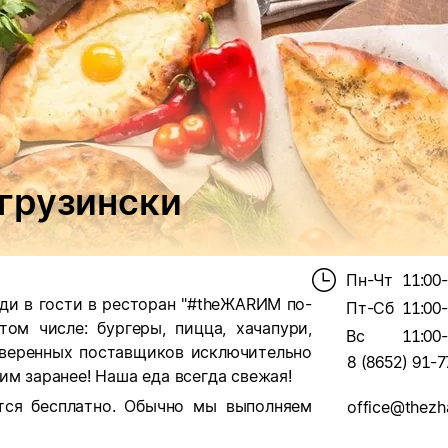
грузински
Пн-Чт
11:00
ди в гости в ресторан "#theЖАRИМ по-
Пт-Сб
11:00
том числе: бургеры, пицца, хачапури,
Вс
11:00
оверенных поставщиков исключительно
8 (8652) 91-7
им заранее! Наша еда всегда свежая!
тся бесплатно. Обычно мы выполняем
office@thezh