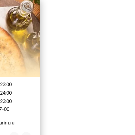
-23:00
-24:00
-23:00
7-00
arim.ru