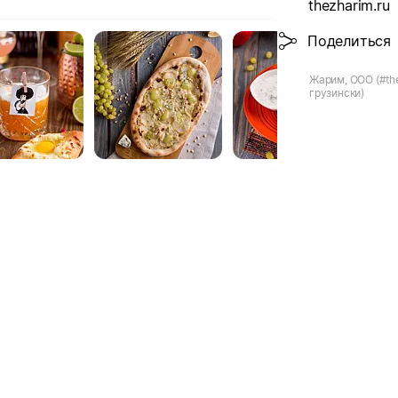
thezharim.ru
Поделиться
Жарим, ООО (#t
грузински)