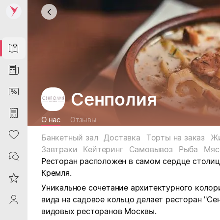
Map
News
DiscountCard
Сенполия
Purchases
О нас
Отзывы
Heart
Банкетный зал
Доставка
Торты на заказ
Ж
Завтраки
Кейтеринг
Самовывоз
Рыба
Мяс
Contacts
Ресторан расположен в самом сердце столиц
Кремля.
Reviews
Уникальное сочетание архитектурного колор
вида на садовое кольцо делает ресторан "Се
ProfileSaby
видовых ресторанов Москвы.