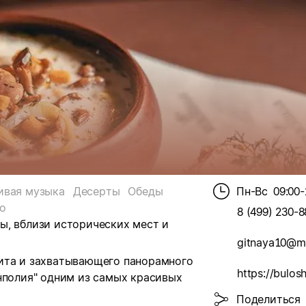
ивая музыка
Десерты
Обеды
Пн-Вс
09:00-
о
8 (499) 230-8
ы, вблизи исторических мест и
gitnaya10@ma
ита и захватывающего панорамного
нполия" одним из самых красивых
Поделиться