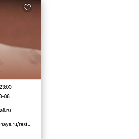
23:00
8-88
il.ru
https://buloshnaya.ru/restraunts/gitnaya/