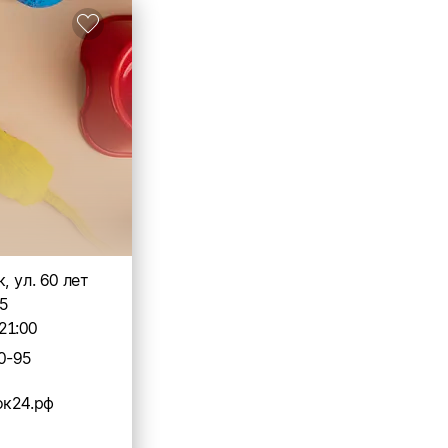
, ул. 60 лет
45
21:00
0-95
ок24.рф