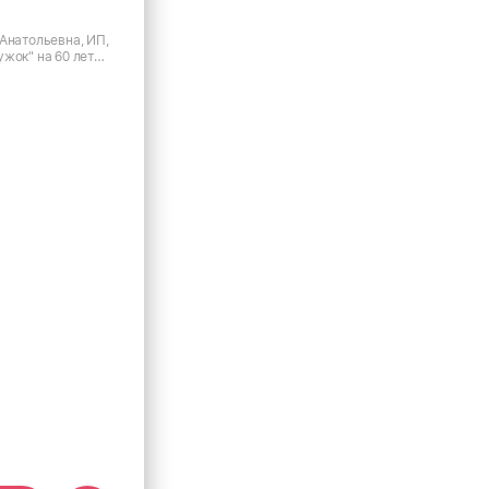
ка прямоугольная
Лежанка прямоуг с
Анатольевна, ИП,
жок" на 60 лет
ка" М,
валиком "БАТУТ-БА
оярск, ул. 60 лет
450*170мм
69*49*8см милит
1 253