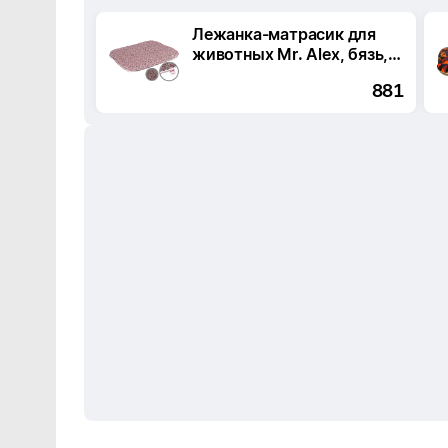
Лежанка-матрасик для
животных Mr. Alex, бязь,
овальная Lion №5
881
(83х63х4 см)