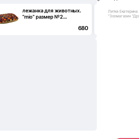
лежанка для животных.
Лежан
Литке Екатерина 
"mio" размер №2
"Зоомагазин "Дру
"Этни
Октября, г. Красн
(530х430) подушка
520*
Октября
680