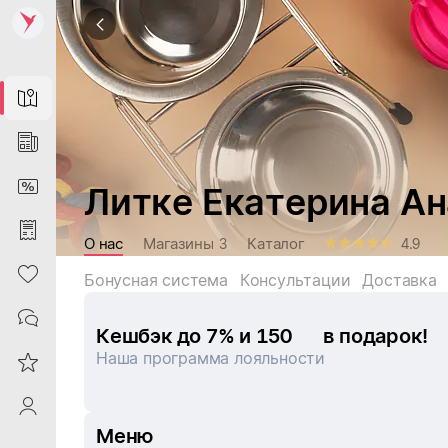
Map
News
DiscountCard
Литке Екатерина Ан
Purchases
О нас
Магазины
Каталог
3
4.9
Heart
Бонусная система
Консультации
Доставка
Contacts
Кешбэк до 7% и 
150
в подарок!
Наша программа лояльности
Reviews
ProfileSaby
Меню