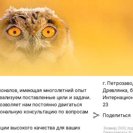
г. Петрозаво
ионалов, имеющая многолетний опыт
Древлянка, б
еализуем поставленные цели и задачи.
Интернацион
озволяет нам постоянно двигаться
23
иональную консультацию по вопросам
Поделиться
ции высокого качества для ваших
Зоомир, ООО, под
Петрозаводск, б-