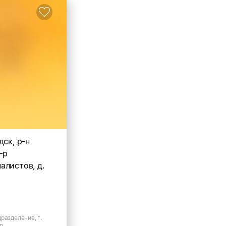
дск, р-н
-р
алистов, д.
разделение, г.
р