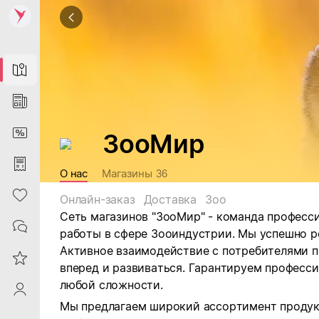
Map
News
DiscountCard
ЗооМир
Purchases
О нас
Магазины
36
Heart
Онлайн-заказ
Доставка
Зоо
Сеть магазинов "ЗооМир" - команда професс
Contacts
работы в сфере Зооиндустрии. Мы успешно р
Активное взаимодействие с потребителями п
Reviews
вперед и развиваться. Гарантируем професс
любой сложности.
ProfileSaby
Мы предлагаем широкий ассортимент продук