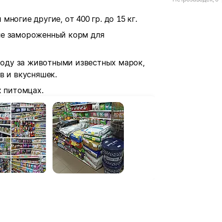
Интернационали
и многие другие, от 400 гр. до 15 кг.
сле замороженный корм для
ходу за животными известных марок,
 и вкусняшек.
х питомцах.