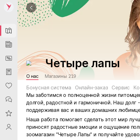
Map
News
DiscountCard
Четыре лапы
Purchases
О нас
Магазины
219
Heart
Бонусная система
Онлайн-заказ
Сервис
Ко
Мы заботимся о полноценной жизни питомцев
Contacts
долгой, радостной и гармоничной. Наш долг 
поддерживая вас и ваших домашних любимце
Reviews
Наша работа помогает сделать этот мир луч
приносят радостные эмоции и ощущение пол
ProfileSaby
зоомагазин "Четыре Лапы" и получайте удово