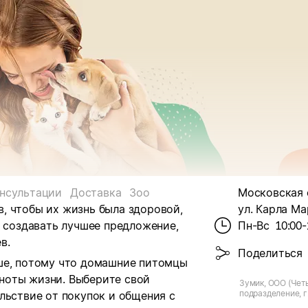
нсультации
Доставка
Зоо
Московская об
, чтобы их жизнь была здоровой,
ул. Карла Ма
- создавать лучшее предложение,
Пн-Вс
10:00-
в.
Поделиться
ше, потому что домашние питомцы
ноты жизни. Выберите свой
Зумик, ООО (Чет
подразделение, г.
льствие от покупок и общения с
Маркса