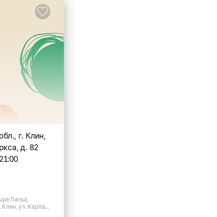
л., г. Клин,
ркса, д. 82
21:00
ыре Лапы),
 Клин, ул. Карла