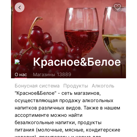
Красное&Белое
13889
О нас
Магазины
Бонусная система
Продукты
Алкоголь
"Красное&Белое" - сеть магазинов,
осуществляющая продажу алкогольных
напитков различных видов.
Также в нашем
ассортименте можно найти
безалкогольные напитки, продукты
питания (молочные, мясные, кондитерские