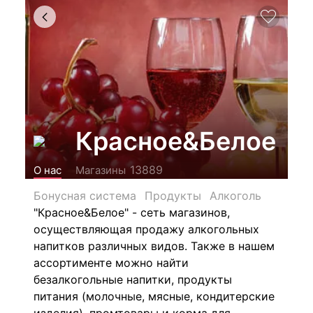
Красное&Белое
13889
О нас
Магазины
Бонусная система
Продукты
Алкоголь
"Красное&Белое" - сеть магазинов,
осуществляющая продажу алкогольных
напитков различных видов.
Также в нашем
ассортименте можно найти
безалкогольные напитки, продукты
питания (молочные, мясные, кондитерские