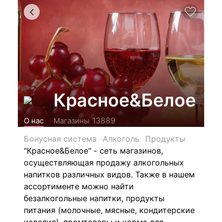
Красное&Белое
13889
О нас
Магазины
Бонусная система
Алкоголь
Продукты
"Красное&Белое" - сеть магазинов,
осуществляющая продажу алкогольных
напитков различных видов.
Также в нашем
ассортименте можно найти
безалкогольные напитки, продукты
питания (молочные, мясные, кондитерские