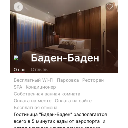
Баден-Баден
Отзывы
О нас
Бесплатный Wi-Fi
Парковка
Ресторан
SPA
Кондиционер
Собственная ванная комната
Оплата на месте
Оплата на сайте
Бесплатная отмена
Гостиница "Баден-Баден" располагается
всего в 5 минутах езды от аэропорта и