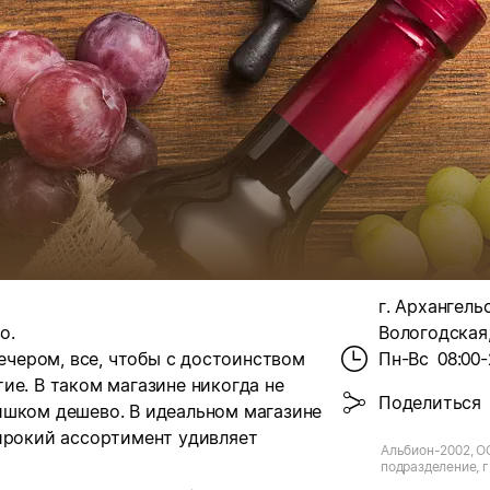
г. Архангельс
о.
Вологодская,
вечером, все, чтобы с достоинством
Пн-Вс
08:00-
ие. В таком магазине никогда не
Поделиться
ишком дешево. В идеальном магазине
широкий ассортимент удивляет
Альбион-2002, О
подразделение, г.
Вологодская