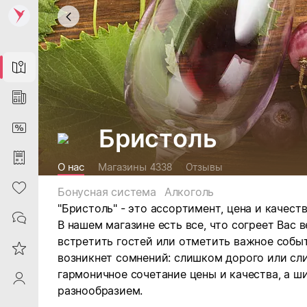
Map
News
DiscountCard
Бристоль
Purchases
О нас
Магазины
4338
Отзывы
Heart
Бонусная система
Алкоголь
"Бристоль" - это ассортимент, цена и качеств
Contacts
В нашем магазине есть все, что согреет Вас 
встретить гостей или отметить важное событ
Reviews
возникнет сомнений: слишком дорого или сл
гармоничное сочетание цены и качества, а 
ProfileSaby
разнообразием.