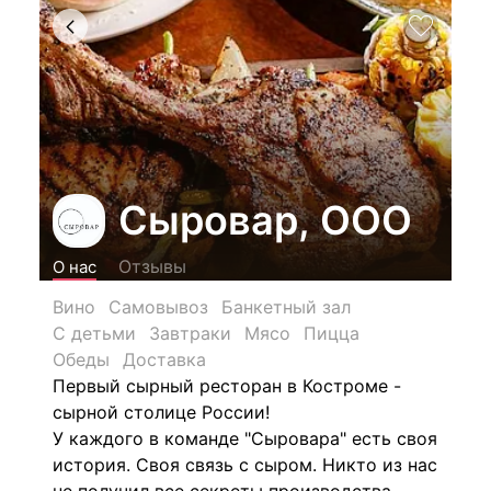
Сыровар, ООО
Отзывы
О нас
Вино
Самовывоз
Банкетный зал
С детьми
Завтраки
Мясо
Пицца
Обеды
Доставка
Первый сырный ресторан в Костроме -
сырной столице России!
У каждого в команде "Сыровара" есть своя
история. Своя связь с сыром. Никто из нас