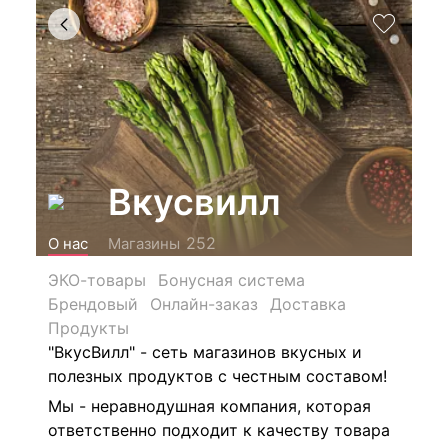
Вкусвилл
252
О нас
Магазины
ЭКО-товары
Бонусная система
Брендовый
Онлайн-заказ
Доставка
Продукты
"ВкусВилл" - сеть магазинов
вкусных и
полезных продуктов с честным составом!
Мы - неравнодушная компания, которая
ответственно подходит к качеству товара