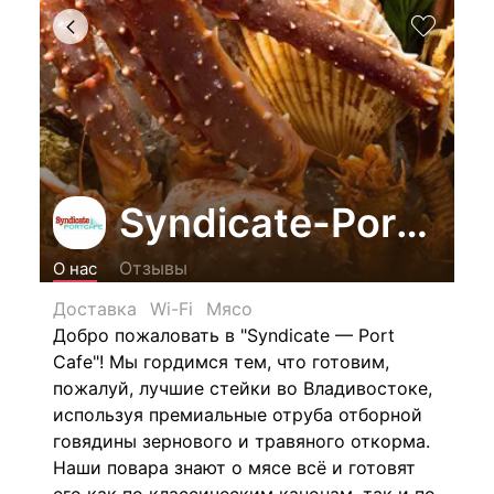
Syndicate-Port Caf
Отзывы
О нас
Доставка
Wi-Fi
Мясо
Добро пожаловать в "Syndicate — Port
Cafе"! Мы гордимся тем, что готовим,
пожалуй, лучшие стейки во Владивостоке,
используя премиальные отруба отборной
говядины зернового и травяного откорма.
Наши повара знают о мясе всё и готовят