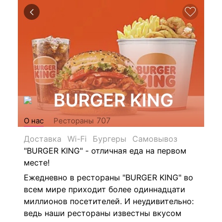
BURGER KING
707
О нас
Рестораны
Доставка
Wi-Fi
Бургеры
Самовывоз
"BURGER KING" - отличная еда на первом
месте!
Ежедневно в рестораны "BURGER KING" во
всем мире приходит более одиннадцати
миллионов посетителей. И неудивительно:
ведь наши рестораны известны вкусом