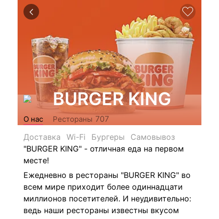
BURGER KING
707
О нас
Рестораны
Доставка
Wi-Fi
Бургеры
Самовывоз
"BURGER KING" - отличная еда на первом
месте!
Ежедневно в рестораны "BURGER KING" во
всем мире приходит более одиннадцати
миллионов посетителей. И неудивительно:
ведь наши рестораны известны вкусом