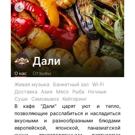
Дали
Отзывы
О нас
Живая музыка
Банкетный зал
Wi-Fi
Доставка
Азия
Мясо
Рыба
Ночные
Суши
Самовывоз
Кейтеринг
В кафе "Дали" царят уют и тепло,
позволяющие расслабиться и насладиться
вкусными и разнообразными блюдами
европейской, японской, паназиатской