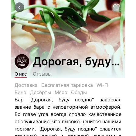
Дорогая, буду поз
Отзывы
О нас
Доставка
Бесплатная парковка
Wi-Fi
Вино
Десерты
Мясо
Обеды
Бар "Дорогая, буду поздно" завоевал
звание бара с неповторимой атмосферой.
Во главе угла всегда стояло качественное
обслуживание, что высоко ценится нашими
гостями. "Дорогая, буду поздно" славится