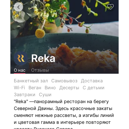
Reka
Отзывы
О нас
Банкетный зал
Самовывоз
Доставка
Wi-Fi
Веган
Вино
Десерты
С детьми
Завтраки
Суши
"Reka" —панорамный ресторан на берегу
Северной Двины. Здесь красочные закаты
сменяют нежные рассветы, а изгибы линий
и цветовая гамма в интерьере повторяют