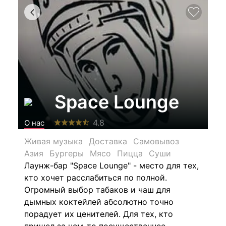
Space Lounge
4.8
О нас
Живая музыка
Доставка
Самовывоз
Азия
Бургеры
Мясо
Пицца
Суши
Лаунж-бар "Space Lounge" - место для тех,
кто хочет расслабиться по полной.
Огромный выбор табаков и чаш для
дымных коктейлей абсолютно точно
порадует их ценителей. Для тех, кто