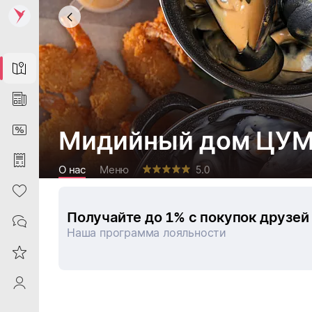
Map
News
DiscountCard
Мидийный дом ЦУ
Purchases
О нас
Меню
5.0
Heart
Получайте до 1% с покупок друзей
Contacts
Наша программа лояльности
Reviews
ProfileSaby