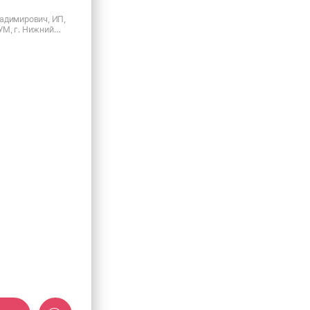
адимирович, ИП,
М, г. Нижний
ильченкова