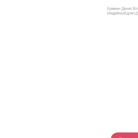
Еремин Денис Вл
Мидийный дом ЦУ
Новгород, ул. Ф