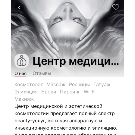
Центр медицинско
Отзывы
О нас
Косметолог
Массаж
Ресницы
Татуаж
Эпиляция
Брови
Пирсинг
Wi-Fi
Макияж
Центр медицинской и эстетической
косметологии предлагает полный спектр
beauty-услуг, включая аппаратную и
инъекционную косметологию и эпиляцию.