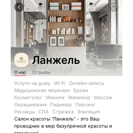
Ланжель
Отзывы
О нас
Услуги на дому
Wi-Fi
Онлайн-запись
Медицинская лицензия
Брови
Косметолог
Макияж
Маникюр
Массаж
Окрашивание
Педикюр
Пирсинг
Ресницы
СПА
Стрижка
Эпиляция
Салон красоты "Ланжель" - это Ваш
проводник в мир безупречной красоты и