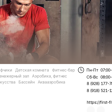
афчики
Детская комната
Фитнес-бар
Пн-Пт
07:00
енажерный зал
Аэробика, фитнес
Сб-Вс
08:00
кусства
Бассейн
Аквааэробика
8 (928) 177-7
8 (918) 521-1
https://first-f