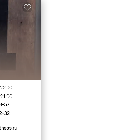
-22:00
-21:00
8-57
2-32
itness.ru