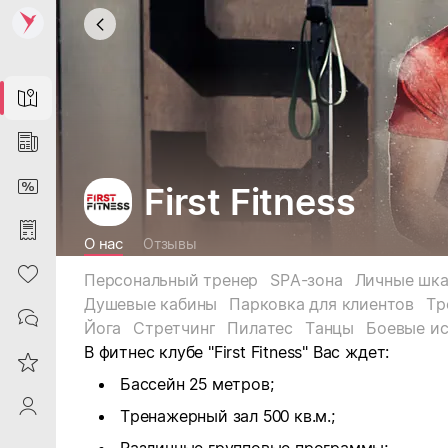
Map
News
DiscountCard
First Fitness
Purchases
О нас
Отзывы
Heart
Персональный тренер
SPA-зона
Личные шк
Душевые кабины
Парковка для клиентов
Тр
Contacts
Йога
Стретчинг
Пилатес
Танцы
Боевые ис
В фитнес клубе "First Fitness"
Вас ждет:
Reviews
Бассейн 25 метров;
ProfileSaby
Тренажерный зал 500 кв.м.;