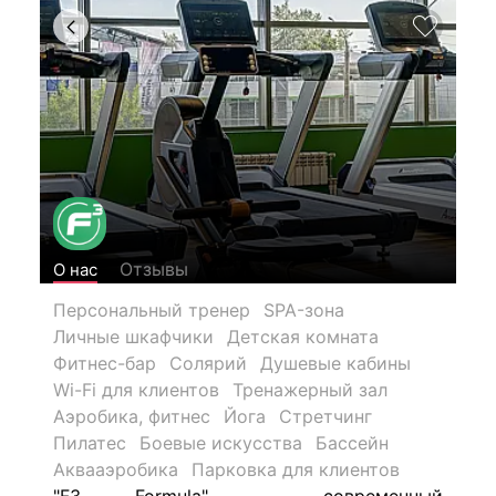
Отзывы
О нас
Персональный тренер
SPA-зона
Личные шкафчики
Детская комната
Фитнес-бар
Солярий
Душевые кабины
Wi-Fi для клиентов
Тренажерный зал
Аэробика, фитнес
Йога
Стретчинг
Пилатес
Боевые искусства
Бассейн
Аквааэробика
Парковка для клиентов