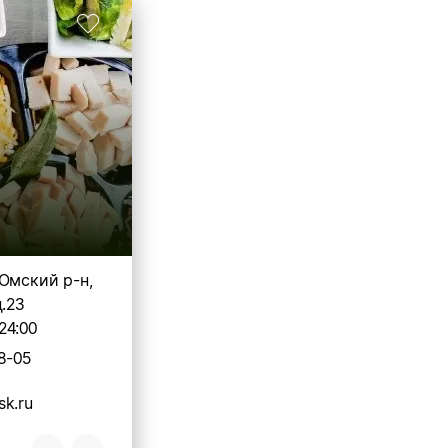
Омский р-н,
д.23
24:00
8-05
k.ru