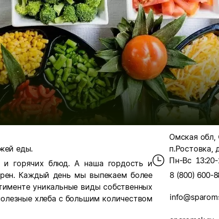
Омская обл, 
жей еды.
п.Ростовка, 
Пн-Вс
13:20-
 и горячих блюд. А наша гордость и
арен. Каждый день мы выпекаем более
8 (800) 600-8
ртименте уникальные виды собственных
info@sparoms
 полезные хлеба с большим количеством