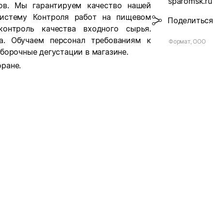
sparomsk.ru
тов.
Мы гарантируем качество нашей
Систему Контроля работ на пищевом
Поделиться
контроль качества входного сырья.
а. Обучаем персонал требованиям к
Формат, ООО
борочные дегустации в магазине.
оране.