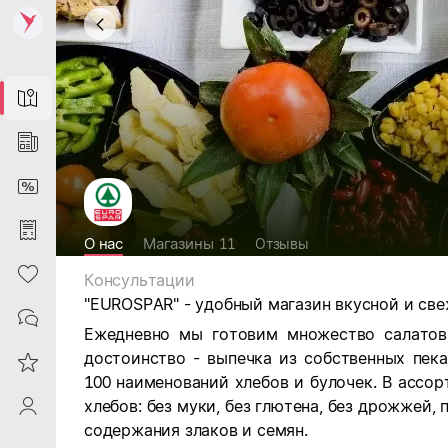
Map
News
DiscountCard
Purchases
О нас
Магазины
11
Отзывы
Heart
Консультации
"EUROSPAR" - удобный магазин вкусной и све
Contacts
Ежедневно мы готовим множество салатов
достоинство - выпечка из собственных пек
Reviews
100 наименований хлебов и булочек. В ассо
хлебов: без муки, без глютена, без дрожжей,
ProfileSaby
содержания злаков и семян.