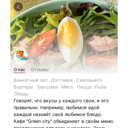
Отзывы
О нас
Банкетный зал
Доставка
Самовывоз
Бургеры
Завтраки
Мясо
Пицца
Рыба
Обеды
Говорят, что вкусы у каждого свои, и это
правильно. Например, любимой едой
каждый назовёт своё любимое блюдо.
Кафе "Green city" объединяет в своём меню