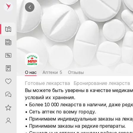
Map
News
DiscountCard
Purchases
О нас
Аптеки
5
Отзывы
Heart
Готовые лекарства
Бронирование лекарств
Вы можете быть уверены в качестве медикам
Contacts
условий их хранения.
• Более 10 000 лекарств в наличии, даже редк
Reviews
• Сеть аптек по всему городу.
• Принимаем индивидуальные заказы на лека
ProfileSaby
• Принимаем заказы на редкие препараты.