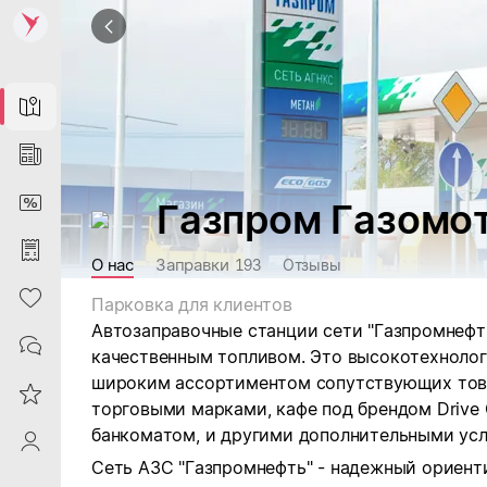
Map
News
DiscountCard
Газпром Газомо
Purchases
О нас
Заправки
193
Отзывы
Heart
Парковка для клиентов
Автозаправочные станции сети "Газпромнефть
Contacts
качественным топливом. Это высокотехнолог
широким ассортиментом сопутствующих това
Reviews
торговыми марками, кафе под брендом Drive C
банкоматом, и другими дополнительными усл
ProfileSaby
Сеть АЗС "Газпромнефть" - надежный ориент