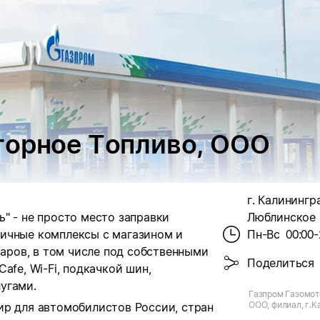
торное Топливо, ООО
г. Калинингр
" - не просто место заправки
Люблинское ш
ичные комплексы с магазином и
Пн-Вс
00:00-
ров, в том числе под собственными
Поделиться
afe, Wi-Fi, подкачкой шин,
угами.
Газпром Газомот
ООО, филиал, г.
ир для автомобилистов России, стран