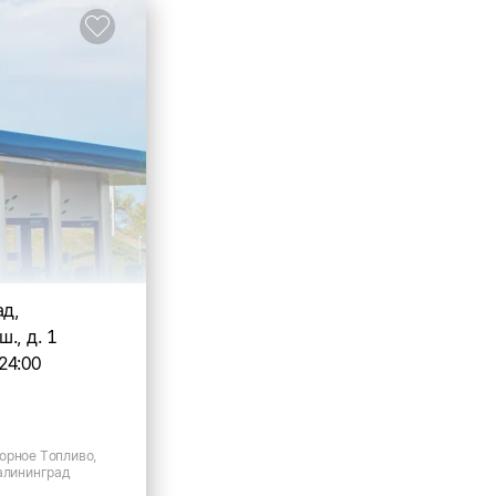
ад,
., д. 1
24:00
орное Топливо,
Калининград