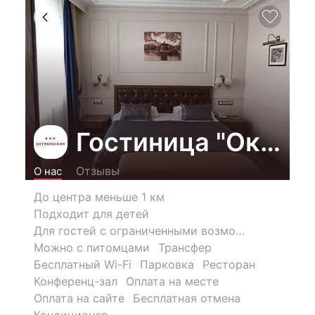
Гостиница "Октябр
Отзывы
О нас
До центра меньше 1 км
Подходит для детей
Для гостей с ограниченными возможностями
Можно с питомцами
Трансфер
Бесплатный Wi-Fi
Парковка
Ресторан
Конференц-зал
Оплата на месте
Оплата на сайте
Бесплатная отмена