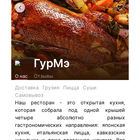
ГурМэ
Отзывы
О нас
Доставка
Грузия
Пицца
Суши
Самовывоз
Наш ресторан - это открытая кухня,
которая собрала под одной крышей
четыре абсолютно разных
гастрономических направления: японская
кухня, итальянская пицца, кавказские