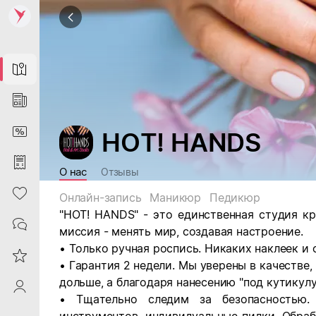
Map
News
DiscountCard
HOT! HANDS
Purchases
О нас
Отзывы
Heart
Онлайн-запись
Маникюр
Педикюр
"
HOT! HANDS
" - это единственная студия 
Contacts
миссия - менять мир, создавая настроение.
• Только ручная роспись. Никаких наклеек и 
Reviews
• Гарантия 2 недели. Мы уверены в качестве
дольше, а благодаря нанесению "под кутикулу
ProfileSaby
• Тщательно следим за безопасностью.