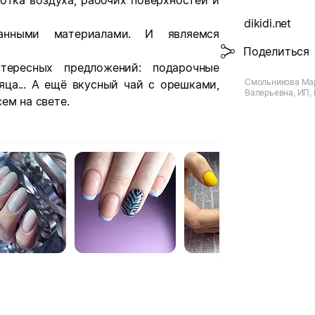
отка воздуха, рабочих поверхностей и
dikidi.net
анными материалами. И являемся
Поделиться
ересных предложений: подарочные
Смольникова Ма
яца... А ещё вкусный чай с орешками,
Валерьевна, ИП, 
ем на свете.
Ижевск, ул. Пуш