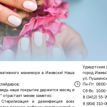
Удмуртская ре
креативного маникюра в Ижевске! Наша
город Ижевск
ул. Пушкинск
слайдеров;
Пн-Пт
09:00
, ведь наше покрытие держится месяц и
Сб-Вс
10:00
" отрастает менее заметно.
8 (3412) 55-3
 Стерилизация и дезинфекция всех
8 (904) 310-0