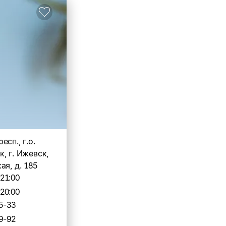
сп., г.о.
, г. Ижевск,
ая, д. 185
-21:00
-20:00
5-33
9-92