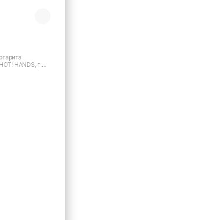
ргарита
HOT! HANDS, г.
кинская