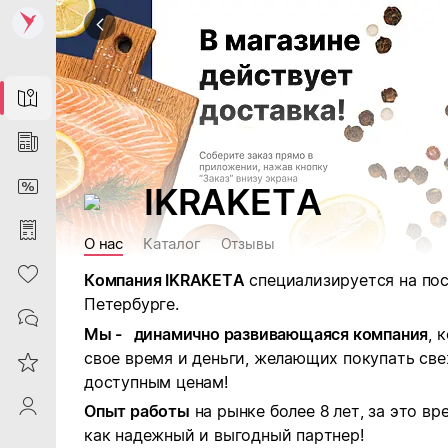
Map
News
DiscountCard
IKRAKETA
Purchases
О нас
Каталог
Отзывы
Heart
Компания IKRAKETA
специализируется на пос
Петербурге.
Contacts
Мы - динамично развивающаяся компания
, 
свое время и деньги, желающих покупать св
Reviews
доступным ценам!
ProfileSaby
Опыт работы
на рынке более 8 лет, за это в
как надежный и выгодный партнер!