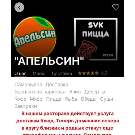
"АПЕЛЬСИН"
4.7
О нас
Меню
Доставка
Самовывоз
Доставка
Бесплатная парковка
Азия
Десерты
Кофе
Мясо
Пицца
Рыба
Обеды
Суши
Завтраки
В нашем ресторане действует услуга
доставки блюд. Теперь домашние вечера
в кругу близких и родных станут еще