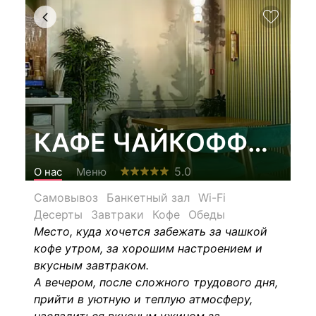
КАФЕ ЧАЙКОФФСКИ
5.0
О нас
Меню
Самовывоз
Банкетный зал
Wi-Fi
Десерты
Завтраки
Кофе
Обеды
Место, куда хочется забежать за чашкой
кофе утром, за хорошим настроением и
вкусным завтраком.
А вечером, после сложного трудового дня,
прийти в уютную и теплую атмосферу,