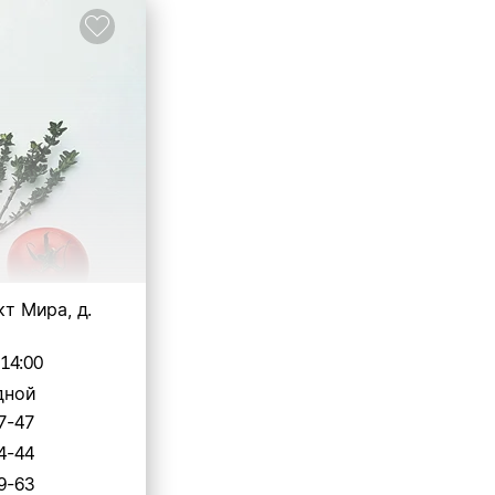
кт Мира, д.
-14:00
дной
7-47
4-44
9-63