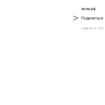
ярче.рф
Поделиться
Камелот-А, ООО