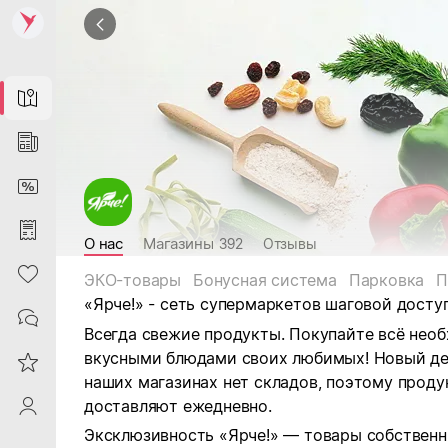
Map
News
DiscountCard
Purchases
О нас
Магазины
392
Отзывы
Heart
ЭКО-товары
Бонусная система
Парковка
П
«Ярче!» - сеть супермаркетов шаговой досту
Contacts
Всегда свежие продукты. Покупайте всё необ
вкусными блюдами своих любимых! Новый ден
Reviews
наших магазинах нет складов, поэтому проду
доставляют ежедневно.
ProfileSaby
Эксклюзивность «Ярче!» — товары собственн