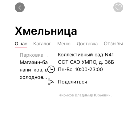
Хмельница
Отзывы
О нас
Каталог
Меню
Доставка
г. Уфа, тер.
Коллективный сад N41
Парковка
Алкоголь
ОСТ ОАО УМПО, д. 36Б
Магазин-бар разливных
Пн-Вс
10:00-23:00
напитков, всегда свежее,
холодное...
Поделиться
Чириков Владимир Юрьевич,
ИП, Хмельница, г. Уфа