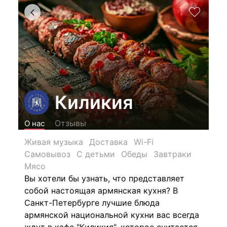
Киликия
Отзывы
О нас
Живая музыка
Доставка
Wi-Fi
Самовывоз
С детьми
Обеды
Завтраки
Мясо
Вы хотели бы узнать, что представляет
собой настоящая армянская кухня? В
Санкт-Петербурге лучшие блюда
армянской национальной кухни вас всегда