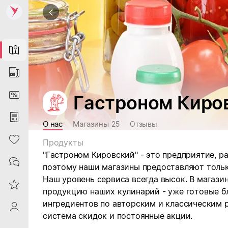
Map
News
DiscountCard
Гастроном Киро
Purchases
О нас
Магазины
25
Отзывы
Heart
Продукты
"Гастроном Кировский" - это предприятие, р
Contacts
поэтому наши магазины предоставляют толь
Наш уровень сервиса всегда высок. В магази
Reviews
продукцию наших кулинарий - уже готовые б
ингредиентов по авторским и классическим 
ProfileSaby
система скидок и постоянные акции.