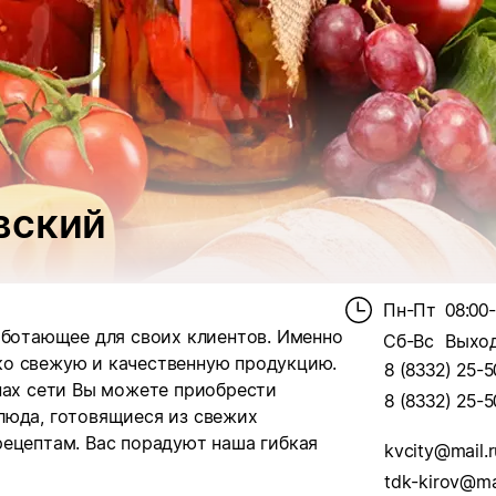
вский
Пн-Пт
08:00
аботающее для своих клиентов. Именно
Сб-Вс
Выхо
ко свежую и качественную продукцию.
8 (8332) 25-5
нах сети Вы можете приобрести
8 (8332) 25-5
люда, готовящиеся из свежих
рецептам. Вас порадуют наша гибкая
kvcity@mail.r
tdk-kirov@mai