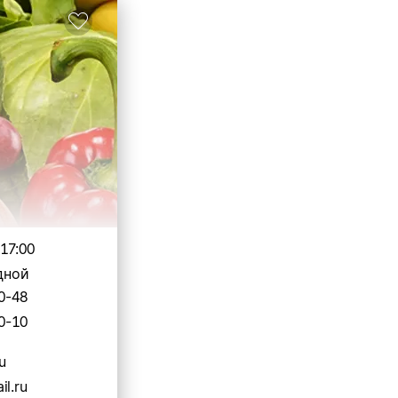
-17:00
дной
0-48
0-10
u
l.ru